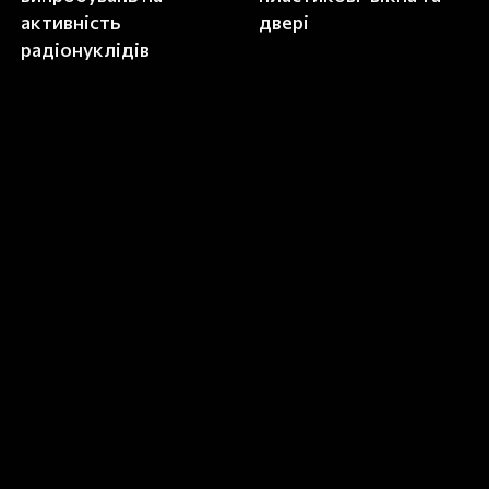
активність
двері
радіонуклідів