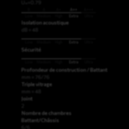
U
=0.79
w
B
A
A+
A++
A+++
Low
Medium
High
Extra
Ultra
Isolation acoustique
dB = 48
Low
Medium
High
Extra
Ultra
Sécurité
Low
Medium
High
Extra
Ultra
Profondeur de construction / Battant
mm = 76/76
Triple vitrage
mm = 48
Joint
2
Nombre de chambres
Battant/Châssis
6/6