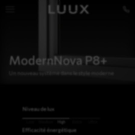
ModernNova P8+
Un nouveau système dans le style moderne
Niveau de lux
Low
Medium
High
Extra
Ultra
Efficacité énergétique