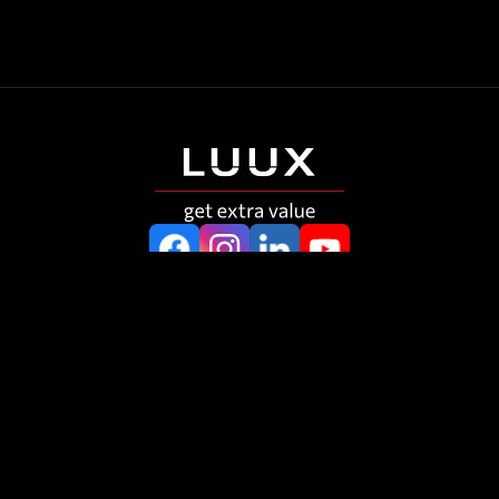
Strony główne
Strony dodatkowe
Produkty
Warunki
Info
Polityka prywatności
Kontakty
Cookies
Delete page