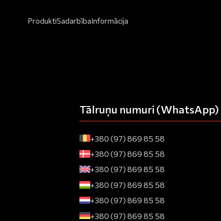
Produkti
Sadarbība
Informācija
LUUX
Zīmola
Distributor
partneris
Tālruņu numuri (WhatsApp)
+380 (97) 869 85 58
+380 (97) 869 85 58
+380 (97) 869 85 58
+380 (97) 869 85 58
+380 (97) 869 85 58
+380 (97) 869 85 58