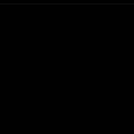
Emails
Tel
luux_window@gmail.com