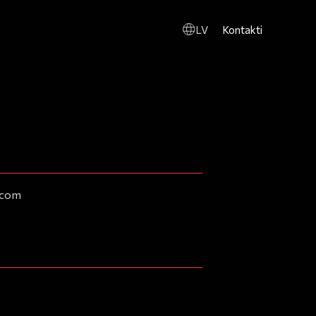
LV
Kontakti
Attīstītājs
Uzstādītājs
.com