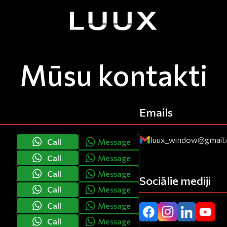
Mūsu kontakti
Izplatītājs
Arhitekts
Emails
luux_window@gmail
Call
Message
Call
Message
Call
Message
Sociālie mediji
Call
Message
Call
Message
Call
Message