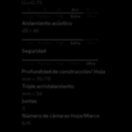
U
=0.75
w
B
A
A+
A++
A+++
Low
Medium
High
Extra
Ultra
Aislamiento acústico
dB = 46
Low
Medium
High
Extra
Ultra
Seguridad
Low
Medium
High
Extra
Ultra
Profundidad de construcción/ Hoja
mm = 76/78
Triple acristalamiento
mm = 54
Juntas
3
Número de cámaras Hoja/Marco
6/6