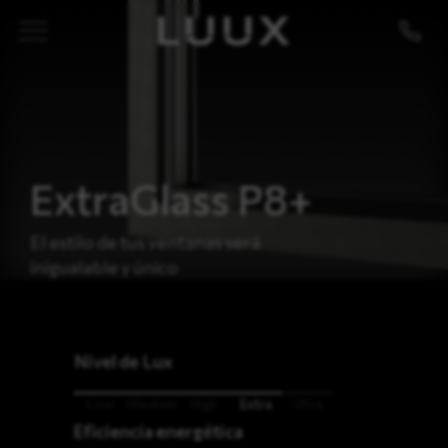
ExtraGlass P8+
El estilo de tus ventanas será
inigualable y único
Nivel de Lux
Low
Medium
High
Extra
Ultra
Eficiencia energética