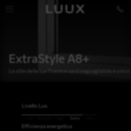
ExtraStyle A8+
Lo stile delle tue finestre sarà ineguagliabile e unico
Livello Lux
Low
Medium
High
Extra
Ultra
Efficienza energetica