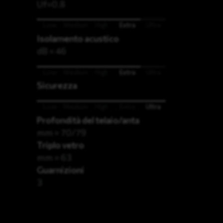
Uf=0.8
Low
Medium
High
Extra
Ultra
Isolamento acustico
dB = 46
Low
Medium
High
Extra
Ultra
Sicurezza
Low
Medium
High
Extra
Ultra
Profondità del telaio/anta
mm = 70/79
Triplo vetro
mm = 63
Guarnizioni
3